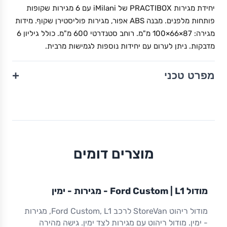
יחידת מגירות PRACTIBOX של iMilani עם 6 מגירות שקופות
פותחות מלפנים. מבנה ABS אפור, מגירות פוליסטירן שקוף. מידות
מגירה: 87×66×100 מ"מ. רוחב סטנדרטי 600 מ"מ. כולל גיליון 6
מדבקות. ניתן לערום עם יחידות נוספות לגמישות מרבית.
+
מפרט טכני
מוצרים דומים
מודול
STOREVAN
FORD
CUSTOM
L1
מודול Ford Custom | L1 - מגירות - ימין
ריהוט רכב מסחרי
מודול ריהוט StoreVan לרכב Ford Custom, L1, מגירות
- ימין. מודול ריהוט עם מגירות לצד ימין. גישה מהירה