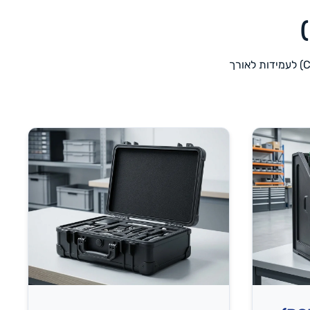
מגוון רחב של פתרונות אחסון למשקל כבד וקל, עשויים פוליפרופילן מוליך (Conductive PP) לעמידות לאורך