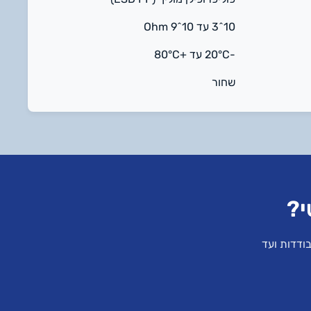
10^3 עד 10^9 Ohm
-20°C עד +80°C
שחור
י?
ודדות ועד