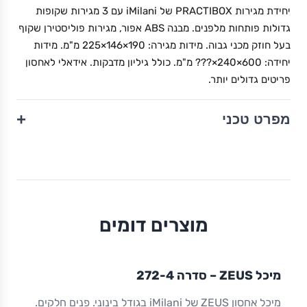
יחידת מגירות PRACTIBOX של iMilani עם 3 מגירות שקופות
גדולות פותחות מלפנים. מבנה ABS אפור, מגירות פוליסטירן שקוף
בעל חוזק מכני גבוה. מידות מגירה: 190×146×225 מ"מ. מידות
יחידה: 600×240×??? מ"מ. כולל גיליון מדבקות. אידאלי לאחסון
פריטים גדולים יותר.
+
מפרט טכני
מוצרים דומים
מיכלים קטנים
ZEUS
IMILANI
אחסון
מחסן
מיכל ZEUS – סדרה 272-4
מיכל אחסון ZEUS של iMilani בגודל בינוני. פנים חלקים.