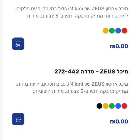
מיכל אחסון ZEUS של iMilani גדול במיוחד. פנים חלקים.
ידיות נוחות. מחזיק מדבקה. זמין ב-5 צבעים. מידות
חיצוניות: 655×470×300 מ"מ. מידות פנימיות:
604×429×297 מ"מ. נפח 85.0 ל. עומס ערימה עד 300
ק"ג.
₪0.00
מיכלים קטנים
ZEUS
IMILANI
אחסון
מחסן
מיכל ZEUS – סדרה 272-4A2
מיכל אחסון ZEUS של iMilani. פנים חלקים. ידיות נוחות.
מחזיק מדבקה. זמין ב-5 צבעים. מידות חיצוניות:
465×315×120 מ"מ. מידות פנימיות: 423×275×118 מ"מ.
נפח 16.2 ל. עומס ערימה עד 120 ק"ג.
₪0.00