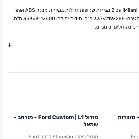
יחידת מגירות PRACTIBOX של iMilani עם 2 מגירות שקופות גדולות במיוחד. מבנה ABS אפור,
מגירות פוליסטירן שקוף. מידות מגירה: 285×219×337 מ"מ. מידות יחידה: 600×311×353 מ"מ.
+
L1
מודול
STOREVAN
FORD
ול Ford Custom | L1 - מזוודות
מודול Ford Custom | L1 - מורחב -
CUSTOM
L1
ריהוט רכב מסחרי
שמאל
הוט StoreVan לרכב Ford
מודול ריהוט StoreVan לרכב Ford