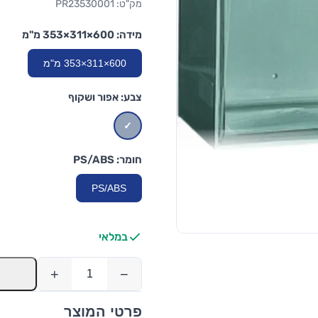
מק"ט: PR23530001
מידה:
600×311×353 מ"מ
600×311×353 מ"מ
צבע:
אפור ושקוף
חומר:
PS/ABS
PS/ABS
במלאי
+
−
פרטי המוצר