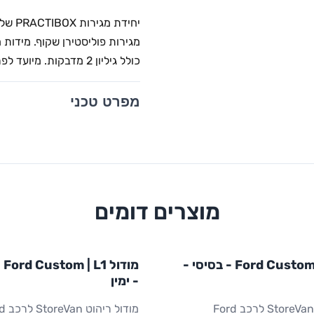
כולל גיליון 2 מדבקות. מיועד לפריטים גדולים ובינוניים.
מפרט טכני
מוצרים דומים
L1
STOR
FORD
מודול
STOREVAN
FORD
מודול Ford Custom | L1 - בסיסי -
מוד
ריהוט רכב מסחרי
CUSTOM
L1
ריהוט רכב מסחרי
- ימין
מודול ריהוט StoreVan לרכב Ford
מודול רי