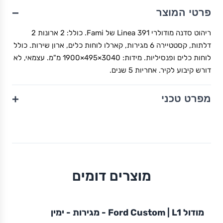
−
פרטי המוצר
ריהוט סדנה מודולרי Linea 391 של Fami. כולל: 2 ארונות 2
דלתות, קסטטיירה 6 מגירות, קארלו לוחות כלים, ארון שירות. כולל
לוחות כלים ופנסיליות. מידות: 3040×495×1900 מ"מ. עצמאי, לא
דורש קיבוע לקיר. אחריות 5 שנים.
+
מפרט טכני
מוצרים דומים
מודול
STOREVAN
FORD
CUSTOM
L1
מודול Ford Custom | L1 - מגירות - ימין
ריהוט רכב מסחרי