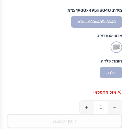
מידה:
3040×495×1900 מ"מ
3040×495×1900 מ"מ
צבע:
אנתרציט
חומר:
פלדה
פלדה
אזל מהמלאי
+
−
הוסף לעגלה