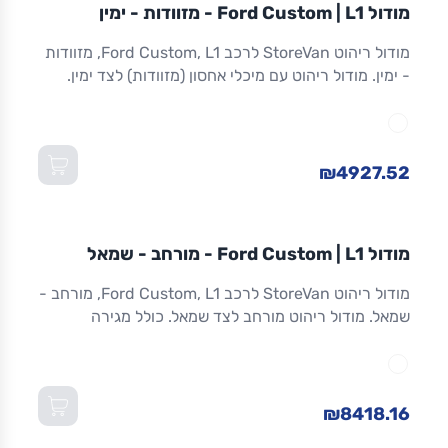
מודול
STOREVAN
FORD
CUSTOM
L1
מודול Ford Custom | L1 - מזוודות - ימין
ריהוט רכב מסחרי
מודול ריהוט StoreVan לרכב Ford Custom, L1, מזוודות
- ימין. מודול ריהוט עם מיכלי אחסון (מזוודות) לצד ימין.
אחסון מאובטח לכלים וציוד. אלומיניום. אחריות 8 שנים.
מתאים ל-Custom L1 ולדגמים שווי-מידה. מידות:
1,016×365×1,300 מ"מ (W×D×H).
₪4927.52
מודול
STOREVAN
FORD
CUSTOM
L1
מודול Ford Custom | L1 - מורחב - שמאל
ריהוט רכב מסחרי
מודול ריהוט StoreVan לרכב Ford Custom, L1, מורחב -
שמאל. מודול ריהוט מורחב לצד שמאל. כולל מגירה
תחתונה עם נעילה, מדפים מתכווננים ואחסון מרבי.
אלומיניום חזק. אחריות 8 שנים. מתאים ל-Custom L1
ולדגמים שווי-מידה. מידות: 1,016×365×1,300 מ"מ
(W×D×H).
₪8418.16