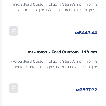
מודול ריהוט StoreVan לרכב Ford Custom, L1, מגירות
- ימין. מודול ריהוט עם מגירות לצד ימין. גישה מהירה
לכלים וציוד. מגירות שחרור מלא. אלומיניום. אחריות 8
שנים. מתאים ל-Custom L1 ולדגמים שווי-מידה. מידות:
1,016×365×1,300 מ"מ (W×D×H).
₪5449.44
מודול
STOREVAN
FORD
CUSTOM
L1
מודול Ford Custom | L1 - בסיסי - ימין
ריהוט רכב מסחרי
מודול ריהוט StoreVan לרכב Ford Custom, L1, בסיסי -
ימין. מודול ריהוט בסיסי לצד ימין של חלל המטען. מדפים
מתכווננים. מסגרת אלומיניום חזקה וקלה. אחריות 8 שנים.
מתאים ל-Custom L1 ולדגמים שווי-מידה. מידות:
1,016×365×1,300 מ"מ (W×D×H).
₪3997.92