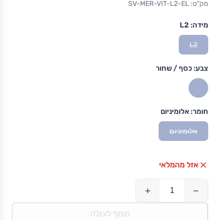
מק"ט: SV-MER-VIT-L2-EL
מידה:
L2
L2
צבע:
כסף / שחור
חומר:
אלומיניום
אלומיניום
אזל מהמלאי
+
−
הוסף לעגלה