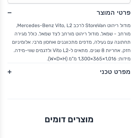
−
פרטי המוצר
מודול ריהוט StoreVan לרכב Mercedes-Benz Vito, L2,
מורחב - שמאל. מודול ריהוט מורחב לצד שמאל. כולל מגירה
תחתונה עם נעילה, מדפים מתכווננים ואחסון מרבי. אלומיניום
חזק. אחריות 8 שנים. מתאים ל-Vito L2 ולדגמים שווי-מידה.
מידות: 1,016×365×1,300 מ"מ (W×D×H).
+
מפרט טכני
מוצרים דומים