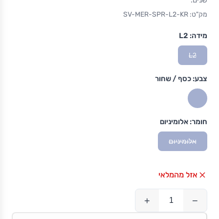
שנים.
מק"ט: SV-MER-SPR-L2-KR
מידה:
L2
L2
צבע:
כסף / שחור
חומר:
אלומיניום
אלומיניום
אזל מהמלאי
+
−