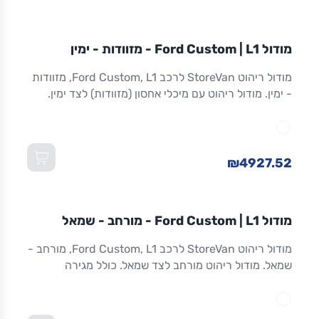
מודול
STOREVAN
FORD
CUSTOM
L1
מודול Ford Custom | L1 - מזוודות - ימין
ריהוט רכב מסחרי
מודול ריהוט StoreVan לרכב Ford Custom, L1, מזוודות
- ימין. מודול ריהוט עם מיכלי אחסון (מזוודות) לצד ימין.
אחסון מאובטח לכלים וציוד. אלומיניום. אחריות 8 שנים.
מתאים ל-Custom L1 ולדגמים שווי-מידה. מידות:
1,016×365×1,300 מ"מ (W×D×H).
₪4927.52
מודול
STOREVAN
FORD
CUSTOM
L1
מודול Ford Custom | L1 - מורחב - שמאל
ריהוט רכב מסחרי
מודול ריהוט StoreVan לרכב Ford Custom, L1, מורחב -
שמאל. מודול ריהוט מורחב לצד שמאל. כולל מגירה
תחתונה עם נעילה, מדפים מתכווננים ואחסון מרבי.
אלומיניום חזק. אחריות 8 שנים. מתאים ל-Custom L1
ולדגמים שווי-מידה. מידות: 1,016×365×1,300 מ"מ