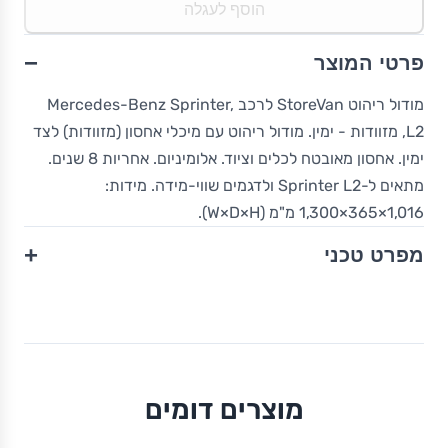
הוסף לעגלה
−
פרטי המוצר
מודול ריהוט StoreVan לרכב Mercedes-Benz Sprinter,
L2, מזוודות - ימין. מודול ריהוט עם מיכלי אחסון (מזוודות) לצד
ימין. אחסון מאובטח לכלים וציוד. אלומיניום. אחריות 8 שנים.
מתאים ל-Sprinter L2 ולדגמים שווי-מידה. מידות:
1,016×365×1,300 מ"מ (W×D×H).
+
מפרט טכני
מוצרים דומים