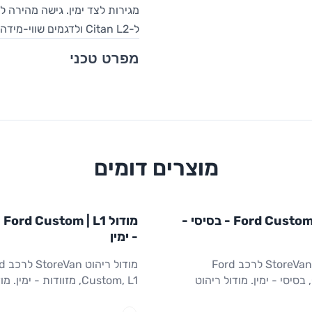
ל-Citan L2 ולדגמים שווי-מידה. מידות: 1,016×365×1,300 מ"מ (W×D×H).
מפרט טכני
מוצרים דומים
L1
STOR
FORD
מודול
STOREVAN
FORD
מודול Ford Custom | L1 - בסיסי -
מוד
ריהוט רכב מסחרי
CUSTOM
L1
ריהוט רכב מסחרי
- ימין
מודול ריהוט StoreVan לרכב Ford
מודול רי
Custom, L1, בסיסי - ימין. מודול ריהוט
Custom, L1, מזוודות - ימין
ין של חלל המטען. מדפים
עם מיכלי אחסון (מזוודות) לצד ימ