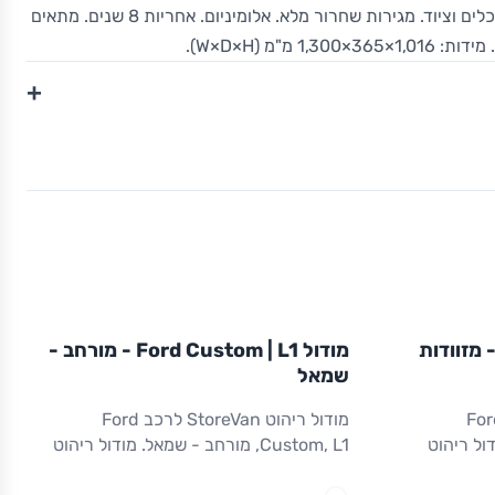
מגירות לצד ימין. גישה מהירה לכלים וציוד. מגירות שחרור מלא. אלומיניום. אחריות 8 שנים. מתאים
+
L1
מודול
STOREVAN
FORD
ול Ford Custom | L1 - מזוודות
מודול Ford Custom | L1 - מורחב -
CUSTOM
L1
ריהוט רכב מסחרי
שמאל
הוט StoreVan לרכב Ford
מודול ריהוט StoreVan לרכב Ford
. מודול ריהוט
Custom, L1, מורחב - שמאל. מודול ריהוט
ין. אחסון
מורחב לצד שמאל. כולל מגירה תחתונה עם