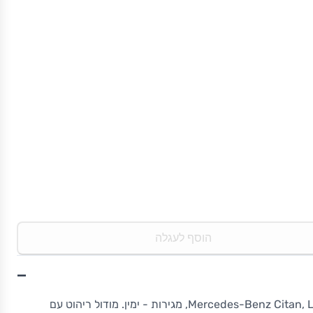
הוסף לעגלה
−
מודול ריהוט StoreVan לרכב Mercedes-Benz Citan, L2, מגירות - ימין. מודול ריהוט עם