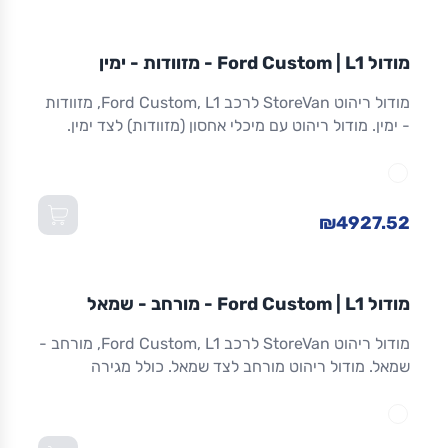
מודול
STOREVAN
FORD
CUSTOM
L1
מודול Ford Custom | L1 - מזוודות - ימין
ריהוט רכב מסחרי
מודול ריהוט StoreVan לרכב Ford Custom, L1, מזוודות
- ימין. מודול ריהוט עם מיכלי אחסון (מזוודות) לצד ימין.
אחסון מאובטח לכלים וציוד. אלומיניום. אחריות 8 שנים.
מתאים ל-Custom L1 ולדגמים שווי-מידה. מידות:
1,016×365×1,300 מ"מ (W×D×H).
₪4927.52
מודול
STOREVAN
FORD
CUSTOM
L1
מודול Ford Custom | L1 - מורחב - שמאל
ריהוט רכב מסחרי
מודול ריהוט StoreVan לרכב Ford Custom, L1, מורחב -
שמאל. מודול ריהוט מורחב לצד שמאל. כולל מגירה
תחתונה עם נעילה, מדפים מתכווננים ואחסון מרבי.
אלומיניום חזק. אחריות 8 שנים. מתאים ל-Custom L1
ולדגמים שווי-מידה. מידות: 1,016×365×1,300 מ"מ