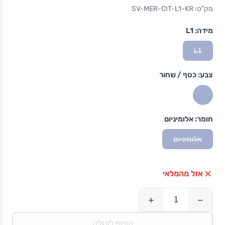
מק"ט: SV-MER-CIT-L1-KR
מידה:
L1
L1
צבע:
כסף / שחור
חומר:
אלומיניום
אלומיניום
אזל מהמלאי
+
−
הוסף לעגלה