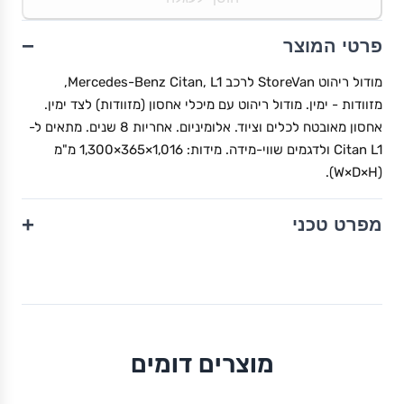
−
פרטי המוצר
מודול ריהוט StoreVan לרכב Mercedes-Benz Citan, L1,
מזוודות - ימין. מודול ריהוט עם מיכלי אחסון (מזוודות) לצד ימין.
אחסון מאובטח לכלים וציוד. אלומיניום. אחריות 8 שנים. מתאים ל-
Citan L1 ולדגמים שווי-מידה. מידות: 1,016×365×1,300 מ"מ
(W×D×H).
+
מפרט טכני
מוצרים דומים