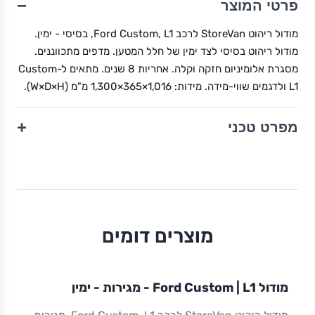
−
פרטי המוצר
מודול ריהוט StoreVan לרכב Ford Custom, L1, בסיסי - ימין.
מודול ריהוט בסיסי לצד ימין של חלל המטען. מדפים מתכווננים.
מסגרת אלומיניום חזקה וקלה. אחריות 8 שנים. מתאים ל-Custom
L1 ולדגמים שווי-מידה. מידות: 1,016×365×1,300 מ"מ (W×D×H).
+
מפרט טכני
מוצרים דומים
מודול
STOREVAN
FORD
CUSTOM
L1
מודול Ford Custom | L1 - מגירות - ימין
ריהוט רכב מסחרי