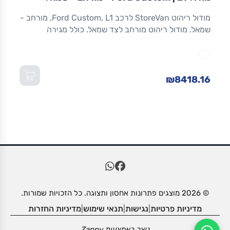
ריהוט רכב מסחרי
מודול ריהוט StoreVan לרכב Ford Custom, L1, מורחב -
שמאל. מודול ריהוט מורחב לצד שמאל. כולל מגירה
תחתונה עם נעילה, מדפים מתכווננים ואחסון מרבי.
אלומיניום חזק. אחריות 8 שנים. מתאים ל-Custom L1
ולדגמים שווי-מידה. מידות: 1,016×365×1,300 מ"מ
(W×D×H).
₪8418.16
© 2026 מוצגים פתרונות אחסון ותצוגה. כל הזכויות שמורות.
מדיניות פרטיות
|
נגישות
|
תנאי שימוש
|
מדיניות החזרות
נוצר באמצעות
Zappy