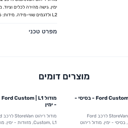
L2 ולדגמים שווי-מידה. מידות: 1,016×365×1,300 מ"מ (W×D×H).
מפרט טכני
מוצרים דומים
L1
STOR
FORD
מודול
STOREVAN
FORD
מודול Ford Custom | L1 - בסיסי -
מוד
ריהוט רכב מסחרי
CUSTOM
L1
ריהוט רכב מסחרי
- ימין
מודול ריהוט StoreVan לרכב Ford
מודול רי
Custom, L1, בסיסי - ימין. מודול ריהוט
Custom, L1, מזוודות - ימין