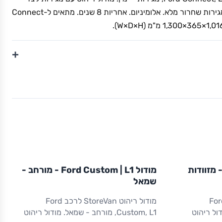
ימין. גישה מהירה לכלים וציוד. מגירות שחרור מלא. אלומיניום. אחריות 8 שנים. מתאים ל-Connect
+
L1
מודול
STOREVAN
FORD
ול Ford Custom | L1 - מזוודות
מודול Ford Custom | L1 - מורחב -
CUSTOM
L1
ריהוט רכב מסחרי
שמאל
הוט StoreVan לרכב Ford
מודול ריהוט StoreVan לרכב Ford
. מודול ריהוט
Custom, L1, מורחב - שמאל. מודול ריהוט