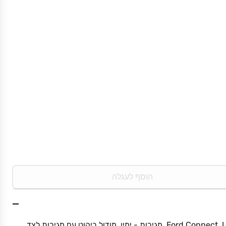
הוסף לעגלה
−
מודול ריהוט StoreVan לרכב Ford Connect, L2, מגירות - ימין. מודול ריהוט עם מגירות לצד