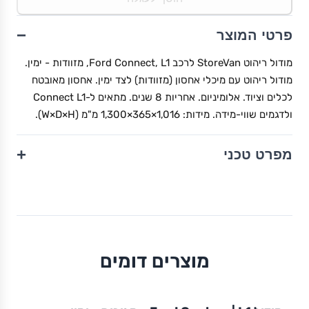
−
פרטי המוצר
מודול ריהוט StoreVan לרכב Ford Connect, L1, מזוודות - ימין.
מודול ריהוט עם מיכלי אחסון (מזוודות) לצד ימין. אחסון מאובטח
לכלים וציוד. אלומיניום. אחריות 8 שנים. מתאים ל-Connect L1
ולדגמים שווי-מידה. מידות: 1,016×365×1,300 מ"מ (W×D×H).
+
מפרט טכני
מוצרים דומים
מודול
STOREVAN
FORD
CUSTOM
L1