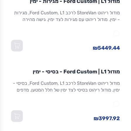
מודול Ford Custom | L1 - מגירות - ימין
ריהוט רכב מסחרי
מודול ריהוט StoreVan לרכב Ford Custom, L1, מגירות
- ימין. מודול ריהוט עם מגירות לצד ימין. גישה מהירה
לכלים וציוד. מגירות שחרור מלא. אלומיניום. אחריות 8
שנים. מתאים ל-Custom L1 ולדגמים שווי-מידה. מידות:
1,016×365×1,300 מ"מ (W×D×H).
₪5449.44
מודול
STOREVAN
FORD
CUSTOM
L1
מודול Ford Custom | L1 - בסיסי - ימין
ריהוט רכב מסחרי
מודול ריהוט StoreVan לרכב Ford Custom, L1, בסיסי -
ימין. מודול ריהוט בסיסי לצד ימין של חלל המטען. מדפים
מתכווננים. מסגרת אלומיניום חזקה וקלה. אחריות 8 שנים.
מתאים ל-Custom L1 ולדגמים שווי-מידה. מידות:
1,016×365×1,300 מ"מ (W×D×H).
₪3997.92