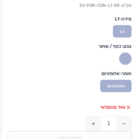
מק"ט: SV-FOR-CON-L1-KR
מידה:
L1
L1
צבע:
כסף / שחור
חומר:
אלומיניום
אלומיניום
אזל מהמלאי
+
−
הוסף לעגלה