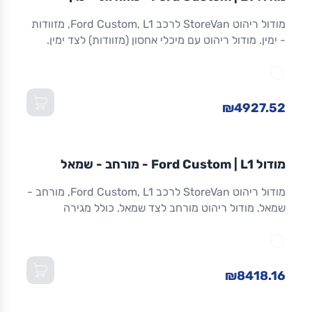
ריהוט רכב מסחרי
מודול ריהוט StoreVan לרכב Ford Custom, L1, מזוודות
- ימין. מודול ריהוט עם מיכלי אחסון (מזוודות) לצד ימין.
אחסון מאובטח לכלים וציוד. אלומיניום. אחריות 8 שנים.
מתאים ל-Custom L1 ולדגמים שווי-מידה. מידות:
1,016×365×1,300 מ"מ (W×D×H).
₪4927.52
מודול
STOREVAN
FORD
CUSTOM
L1
מודול Ford Custom | L1 - מורחב - שמאל
ריהוט רכב מסחרי
מודול ריהוט StoreVan לרכב Ford Custom, L1, מורחב -
שמאל. מודול ריהוט מורחב לצד שמאל. כולל מגירה
תחתונה עם נעילה, מדפים מתכווננים ואחסון מרבי.
אלומיניום חזק. אחריות 8 שנים. מתאים ל-Custom L1
ולדגמים שווי-מידה. מידות: 1,016×365×1,300 מ"מ
(W×D×H).
₪8418.16