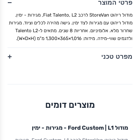
−
פרטי המוצר
מודול ריהוט StoreVan לרכב Fiat Talento, L2, מגירות - ימין.
מודול ריהוט עם מגירות לצד ימין. גישה מהירה לכלים וציוד. מגירות
שחרור מלא. אלומיניום. אחריות 8 שנים. מתאים ל-Talento L2
ולדגמים שווי-מידה. מידות: 1,016×365×1,300 מ"מ (W×D×H).
+
מפרט טכני
מוצרים דומים
מודול
STOREVAN
FORD
CUSTOM
L1
מודול Ford Custom | L1 - מגירות - ימין
ריהוט רכב מסחרי