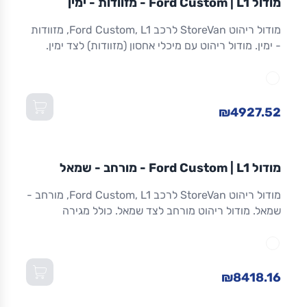
מודול Ford Custom | L1 - מזוודות - ימין
ריהוט רכב מסחרי
מודול ריהוט StoreVan לרכב Ford Custom, L1, מזוודות
- ימין. מודול ריהוט עם מיכלי אחסון (מזוודות) לצד ימין.
אחסון מאובטח לכלים וציוד. אלומיניום. אחריות 8 שנים.
מתאים ל-Custom L1 ולדגמים שווי-מידה. מידות:
1,016×365×1,300 מ"מ (W×D×H).
₪4927.52
מודול
STOREVAN
FORD
CUSTOM
L1
מודול Ford Custom | L1 - מורחב - שמאל
ריהוט רכב מסחרי
מודול ריהוט StoreVan לרכב Ford Custom, L1, מורחב -
שמאל. מודול ריהוט מורחב לצד שמאל. כולל מגירה
תחתונה עם נעילה, מדפים מתכווננים ואחסון מרבי.
אלומיניום חזק. אחריות 8 שנים. מתאים ל-Custom L1
ולדגמים שווי-מידה. מידות: 1,016×365×1,300 מ"מ
(W×D×H).
₪8418.16