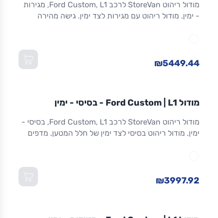
מודול ריהוט StoreVan לרכב Ford Custom, L1, מגירות
- ימין. מודול ריהוט עם מגירות לצד ימין. גישה מהירה
לכלים וציוד. מגירות שחרור מלא. אלומיניום. אחריות 8
שנים. מתאים ל-Custom L1 ולדגמים שווי-מידה. מידות:
1,016×365×1,300 מ"מ (W×D×H).
₪5449.44
מודול
STOREVAN
FORD
CUSTOM
L1
מודול Ford Custom | L1 - בסיסי - ימין
ריהוט רכב מסחרי
מודול ריהוט StoreVan לרכב Ford Custom, L1, בסיסי -
ימין. מודול ריהוט בסיסי לצד ימין של חלל המטען. מדפים
מתכווננים. מסגרת אלומיניום חזקה וקלה. אחריות 8 שנים.
מתאים ל-Custom L1 ולדגמים שווי-מידה. מידות:
1,016×365×1,300 מ"מ (W×D×H).
₪3997.92
מודול
STOREVAN
FORD
CUSTOM
L1