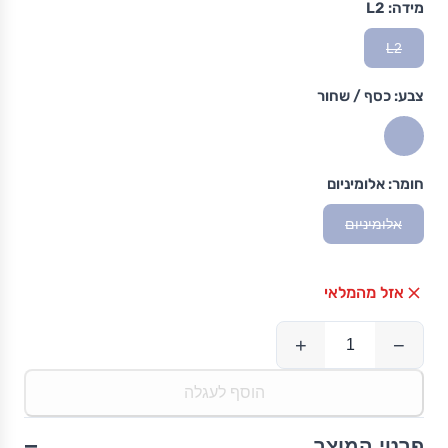
מידה:
L2
L2
צבע:
כסף / שחור
חומר:
אלומיניום
אלומיניום
אזל מהמלאי
+
−
הוסף לעגלה
−
פרטי המוצר