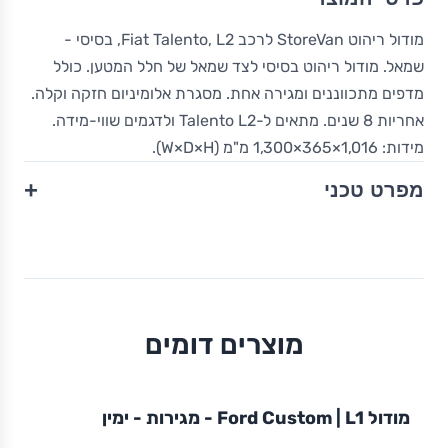
מודול ריהוט StoreVan לרכב Fiat Talento, L2, בסיסי -
שמאל. מודול ריהוט בסיסי לצד שמאל של חלל המטען. כולל
מדפים מתכווננים ומגירה אחת. מסגרת אלומיניום חזקה וקלה.
אחריות 8 שנים. מתאים ל-Talento L2 ולדגמים שווי-מידה.
מידות: 1,016×365×1,300 מ"מ (W×D×H).
+
מפרט טכני
מוצרים דומים
מודול
STOREVAN
FORD
CUSTOM
L1
מודול Ford Custom | L1 - מגירות - ימין
ריהוט רכב מסחרי