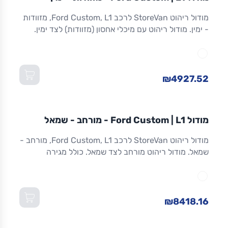
ריהוט רכב מסחרי
מודול ריהוט StoreVan לרכב Ford Custom, L1, מזוודות
- ימין. מודול ריהוט עם מיכלי אחסון (מזוודות) לצד ימין.
אחסון מאובטח לכלים וציוד. אלומיניום. אחריות 8 שנים.
מתאים ל-Custom L1 ולדגמים שווי-מידה. מידות:
1,016×365×1,300 מ"מ (W×D×H).
₪4927.52
מודול
STOREVAN
FORD
CUSTOM
L1
מודול Ford Custom | L1 - מורחב - שמאל
ריהוט רכב מסחרי
מודול ריהוט StoreVan לרכב Ford Custom, L1, מורחב -
שמאל. מודול ריהוט מורחב לצד שמאל. כולל מגירה
תחתונה עם נעילה, מדפים מתכווננים ואחסון מרבי.
אלומיניום חזק. אחריות 8 שנים. מתאים ל-Custom L1
ולדגמים שווי-מידה. מידות: 1,016×365×1,300 מ"מ
(W×D×H).
₪8418.16