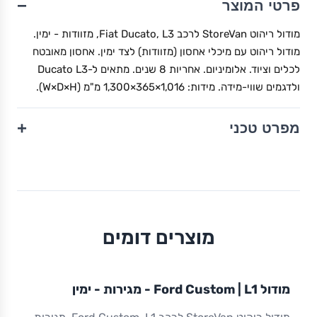
−
פרטי המוצר
מודול ריהוט StoreVan לרכב Fiat Ducato, L3, מזוודות - ימין.
מודול ריהוט עם מיכלי אחסון (מזוודות) לצד ימין. אחסון מאובטח
לכלים וציוד. אלומיניום. אחריות 8 שנים. מתאים ל-Ducato L3
ולדגמים שווי-מידה. מידות: 1,016×365×1,300 מ"מ (W×D×H).
+
מפרט טכני
מוצרים דומים
מודול
STOREVAN
FORD
CUSTOM
L1
מודול Ford Custom | L1 - מגירות - ימין
ריהוט רכב מסחרי