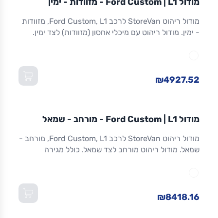
מודול Ford Custom | L1 - מזוודות - ימין
ריהוט רכב מסחרי
מודול ריהוט StoreVan לרכב Ford Custom, L1, מזוודות
- ימין. מודול ריהוט עם מיכלי אחסון (מזוודות) לצד ימין.
אחסון מאובטח לכלים וציוד. אלומיניום. אחריות 8 שנים.
מתאים ל-Custom L1 ולדגמים שווי-מידה. מידות:
1,016×365×1,300 מ"מ (W×D×H).
₪4927.52
מודול
STOREVAN
FORD
CUSTOM
L1
מודול Ford Custom | L1 - מורחב - שמאל
ריהוט רכב מסחרי
מודול ריהוט StoreVan לרכב Ford Custom, L1, מורחב -
שמאל. מודול ריהוט מורחב לצד שמאל. כולל מגירה
תחתונה עם נעילה, מדפים מתכווננים ואחסון מרבי.
אלומיניום חזק. אחריות 8 שנים. מתאים ל-Custom L1
ולדגמים שווי-מידה. מידות: 1,016×365×1,300 מ"מ
(W×D×H).
₪8418.16