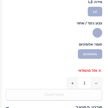
מידה:
L2
L2
צבע:
כסף / שחור
חומר:
אלומיניום
אלומיניום
אזל מהמלאי
+
−
הוסף לעגלה
−
פרטי המוצר