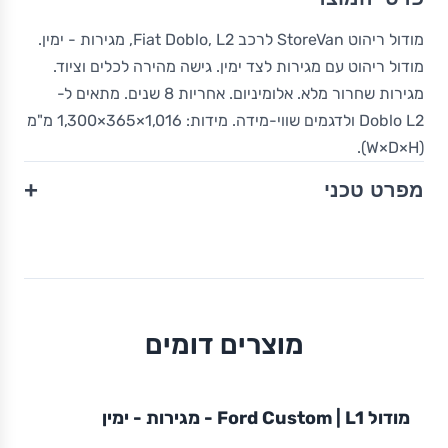
מודול ריהוט StoreVan לרכב Fiat Doblo, L2, מגירות - ימין.
מודול ריהוט עם מגירות לצד ימין. גישה מהירה לכלים וציוד.
מגירות שחרור מלא. אלומיניום. אחריות 8 שנים. מתאים ל-
Doblo L2 ולדגמים שווי-מידה. מידות: 1,016×365×1,300 מ"מ
(W×D×H).
+
מפרט טכני
מוצרים דומים
מודול
STOREVAN
FORD
CUSTOM
L1
מודול Ford Custom | L1 - מגירות - ימין
ריהוט רכב מסחרי