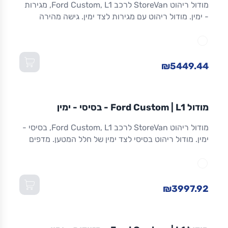
מודול ריהוט StoreVan לרכב Ford Custom, L1, מגירות
- ימין. מודול ריהוט עם מגירות לצד ימין. גישה מהירה
לכלים וציוד. מגירות שחרור מלא. אלומיניום. אחריות 8
שנים. מתאים ל-Custom L1 ולדגמים שווי-מידה. מידות:
1,016×365×1,300 מ"מ (W×D×H).
₪5449.44
מודול
STOREVAN
FORD
CUSTOM
L1
מודול Ford Custom | L1 - בסיסי - ימין
ריהוט רכב מסחרי
מודול ריהוט StoreVan לרכב Ford Custom, L1, בסיסי -
ימין. מודול ריהוט בסיסי לצד ימין של חלל המטען. מדפים
מתכווננים. מסגרת אלומיניום חזקה וקלה. אחריות 8 שנים.
מתאים ל-Custom L1 ולדגמים שווי-מידה. מידות:
1,016×365×1,300 מ"מ (W×D×H).
₪3997.92
מודול
STOREVAN
FORD
CUSTOM
L1