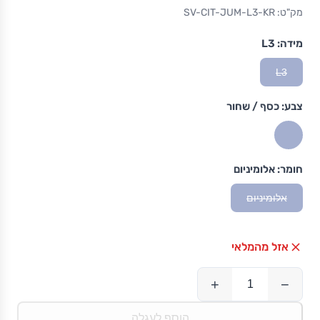
מק"ט: SV-CIT-JUM-L3-KR
מידה:
L3
L3
צבע:
כסף / שחור
חומר:
אלומיניום
אלומיניום
אזל מהמלאי
+
−
הוסף לעגלה