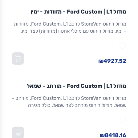
מודול
STOREVAN
FORD
CUSTOM
L1
מודול Ford Custom | L1 - מזוודות - ימין
ריהוט רכב מסחרי
מודול ריהוט StoreVan לרכב Ford Custom, L1, מזוודות
- ימין. מודול ריהוט עם מיכלי אחסון (מזוודות) לצד ימין.
אחסון מאובטח לכלים וציוד. אלומיניום. אחריות 8 שנים.
מתאים ל-Custom L1 ולדגמים שווי-מידה. מידות:
1,016×365×1,300 מ"מ (W×D×H).
₪4927.52
מודול
STOREVAN
FORD
CUSTOM
L1
מודול Ford Custom | L1 - מורחב - שמאל
ריהוט רכב מסחרי
מודול ריהוט StoreVan לרכב Ford Custom, L1, מורחב -
שמאל. מודול ריהוט מורחב לצד שמאל. כולל מגירה
תחתונה עם נעילה, מדפים מתכווננים ואחסון מרבי.
אלומיניום חזק. אחריות 8 שנים. מתאים ל-Custom L1
ולדגמים שווי-מידה. מידות: 1,016×365×1,300 מ"מ
(W×D×H).
₪8418.16