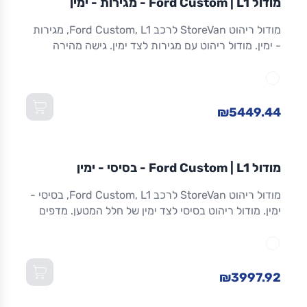
מודול Ford Custom | L1 - מגירות - ימין
ריהוט רכב מסחרי
מודול ריהוט StoreVan לרכב Ford Custom, L1, מגירות
- ימין. מודול ריהוט עם מגירות לצד ימין. גישה מהירה
לכלים וציוד. מגירות שחרור מלא. אלומיניום. אחריות 8
שנים. מתאים ל-Custom L1 ולדגמים שווי-מידה. מידות:
1,016×365×1,300 מ"מ (W×D×H).
₪5449.44
מודול
STOREVAN
FORD
CUSTOM
L1
מודול Ford Custom | L1 - בסיסי - ימין
ריהוט רכב מסחרי
מודול ריהוט StoreVan לרכב Ford Custom, L1, בסיסי -
ימין. מודול ריהוט בסיסי לצד ימין של חלל המטען. מדפים
מתכווננים. מסגרת אלומיניום חזקה וקלה. אחריות 8 שנים.
מתאים ל-Custom L1 ולדגמים שווי-מידה. מידות:
1,016×365×1,300 מ"מ (W×D×H).
₪3997.92