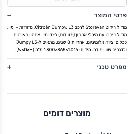
−
פרטי המוצר
מודול ריהוט StoreVan לרכב Citroën Jumpy, L3, מזוודות - ימין.
מודול ריהוט עם מיכלי אחסון (מזוודות) לצד ימין. אחסון מאובטח
לכלים וציוד. אלומיניום. אחריות 8 שנים. מתאים ל-Jumpy L3
ולדגמים שווי-מידה. מידות: 1,016×365×1,300 מ"מ (W×D×H).
+
מפרט טכני
מוצרים דומים
מודול
STOREVAN
FORD
CUSTOM
L1