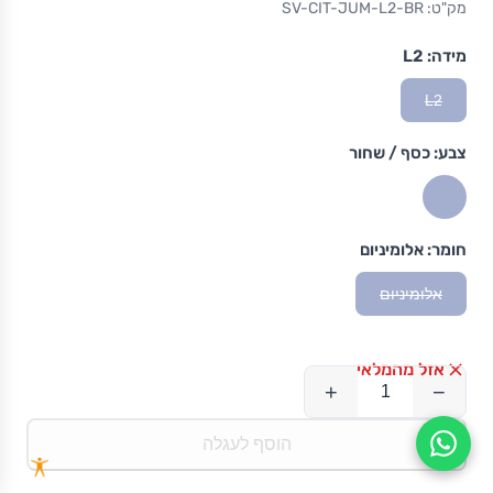
מק"ט: SV-CIT-JUM-L2-BR
מידה:
L2
L2
צבע:
כסף / שחור
חומר:
אלומיניום
אלומיניום
אזל מהמלאי
+
−
הוסף לעגלה