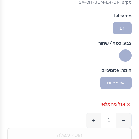
מק"ט: SV-CIT-JUM-L4-DR
מידה:
L4
L4
צבע:
כסף / שחור
חומר:
אלומיניום
אלומיניום
אזל מהמלאי
+
−
הוסף לעגלה