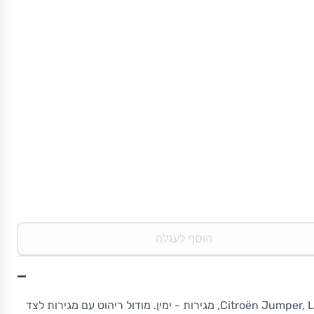
הוסף לעגלה
−
מודול ריהוט StoreVan לרכב Citroën Jumper, L3, מגירות - ימין. מודול ריהוט עם מגירות לצד