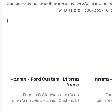
ימין. גישה מהירה לכלים וציוד. מגירות שחרור מלא. אלומיניום. אחריות 8 שנים. מתאים ל-Jumper
+
L1
מודול
STOREVAN
FORD
ול Ford Custom | L1 - מזוודות
מודול Ford Custom | L1 - מורחב -
CUSTOM
L1
ריהוט רכב מסחרי
שמאל
הוט StoreVan לרכב Ford
מודול ריהוט StoreVan לרכב Ford
. מודול ריהוט
Custom, L1, מורחב - שמאל. מודול ריהוט
ין. אחסון
מורחב לצד שמאל. כולל מגירה תחתונה עם