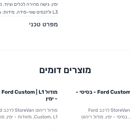
L3 ולדגמים שווי-מידה. מידות: 1,016×365×1,300 מ"מ (W×D×H).
מפרט טכני
מוצרים דומים
L1
STOR
FORD
מודול
STOREVAN
FORD
מודול Ford Custom | L1 - בסיסי -
מוד
ריהוט רכב מסחרי
CUSTOM
L1
ריהוט רכב מסחרי
- ימין
מודול ריהוט StoreVan לרכב Ford
מודול רי
Custom, L1, בסיסי - ימין. מודול ריהוט
Custom, L1, מזוודות - ימין
ין של חלל המטען. מדפים
עם מיכלי אחסון (מזוודות) לצד ימ