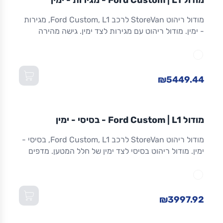
מודול Ford Custom | L1 - מגירות - ימין
ריהוט רכב מסחרי
מודול ריהוט StoreVan לרכב Ford Custom, L1, מגירות
- ימין. מודול ריהוט עם מגירות לצד ימין. גישה מהירה
לכלים וציוד. מגירות שחרור מלא. אלומיניום. אחריות 8
שנים. מתאים ל-Custom L1 ולדגמים שווי-מידה. מידות:
1,016×365×1,300 מ"מ (W×D×H).
₪5449.44
מודול
STOREVAN
FORD
CUSTOM
L1
מודול Ford Custom | L1 - בסיסי - ימין
ריהוט רכב מסחרי
מודול ריהוט StoreVan לרכב Ford Custom, L1, בסיסי -
ימין. מודול ריהוט בסיסי לצד ימין של חלל המטען. מדפים
מתכווננים. מסגרת אלומיניום חזקה וקלה. אחריות 8 שנים.
מתאים ל-Custom L1 ולדגמים שווי-מידה. מידות:
1,016×365×1,300 מ"מ (W×D×H).
₪3997.92