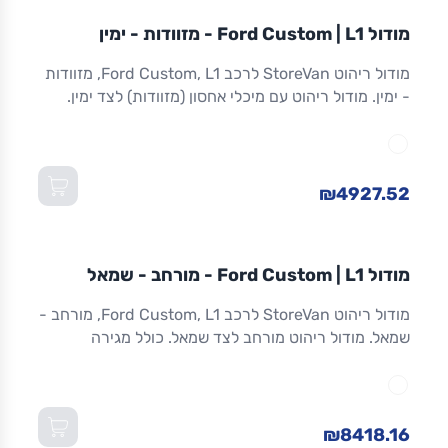
מודול
STOREVAN
FORD
CUSTOM
L1
מודול Ford Custom | L1 - מזוודות - ימין
ריהוט רכב מסחרי
מודול ריהוט StoreVan לרכב Ford Custom, L1, מזוודות
- ימין. מודול ריהוט עם מיכלי אחסון (מזוודות) לצד ימין.
אחסון מאובטח לכלים וציוד. אלומיניום. אחריות 8 שנים.
מתאים ל-Custom L1 ולדגמים שווי-מידה. מידות:
1,016×365×1,300 מ"מ (W×D×H).
₪4927.52
מודול
STOREVAN
FORD
CUSTOM
L1
מודול Ford Custom | L1 - מורחב - שמאל
ריהוט רכב מסחרי
מודול ריהוט StoreVan לרכב Ford Custom, L1, מורחב -
שמאל. מודול ריהוט מורחב לצד שמאל. כולל מגירה
תחתונה עם נעילה, מדפים מתכווננים ואחסון מרבי.
אלומיניום חזק. אחריות 8 שנים. מתאים ל-Custom L1
ולדגמים שווי-מידה. מידות: 1,016×365×1,300 מ"מ
(W×D×H).
₪8418.16