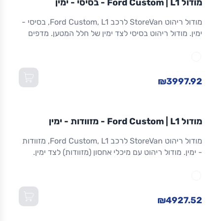
מודול Ford Custom | L1 - בסיסי - ימין
ריהוט רכב מסחרי
מודול ריהוט StoreVan לרכב Ford Custom, L1, בסיסי -
ימין. מודול ריהוט בסיסי לצד ימין של חלל המטען. מדפים
מתכווננים. מסגרת אלומיניום חזקה וקלה. אחריות 8 שנים.
מתאים ל-Custom L1 ולדגמים שווי-מידה. מידות:
1,016×365×1,300 מ"מ (W×D×H).
₪3997.92
מודול
STOREVAN
FORD
CUSTOM
L1
מודול Ford Custom | L1 - מזוודות - ימין
ריהוט רכב מסחרי
מודול ריהוט StoreVan לרכב Ford Custom, L1, מזוודות
- ימין. מודול ריהוט עם מיכלי אחסון (מזוודות) לצד ימין.
אחסון מאובטח לכלים וציוד. אלומיניום. אחריות 8 שנים.
מתאים ל-Custom L1 ולדגמים שווי-מידה. מידות:
1,016×365×1,300 מ"מ (W×D×H).
₪4927.52