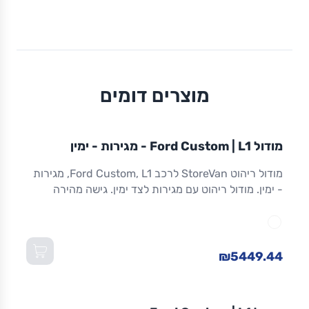
מוצרים דומים
מודול
STOREVAN
FORD
CUSTOM
L1
מודול Ford Custom | L1 - מגירות - ימין
ריהוט רכב מסחרי
מודול ריהוט StoreVan לרכב Ford Custom, L1, מגירות
- ימין. מודול ריהוט עם מגירות לצד ימין. גישה מהירה
לכלים וציוד. מגירות שחרור מלא. אלומיניום. אחריות 8
שנים. מתאים ל-Custom L1 ולדגמים שווי-מידה. מידות:
1,016×365×1,300 מ"מ (W×D×H).
₪5449.44
מודול
STOREVAN
FORD
CUSTOM
L1