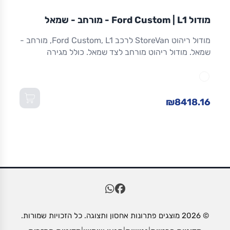
מודול
STOREVAN
FORD
CUSTOM
L1
מודול Ford Custom | L1 - מורחב - שמאל
ריהוט רכב מסחרי
מודול ריהוט StoreVan לרכב Ford Custom, L1, מורחב -
שמאל. מודול ריהוט מורחב לצד שמאל. כולל מגירה
תחתונה עם נעילה, מדפים מתכווננים ואחסון מרבי.
אלומיניום חזק. אחריות 8 שנים. מתאים ל-Custom L1
ולדגמים שווי-מידה. מידות: 1,016×365×1,300 מ"מ
(W×D×H).
₪8418.16
© 2026 מוצגים פתרונות אחסון ותצוגה. כל הזכויות שמורות.