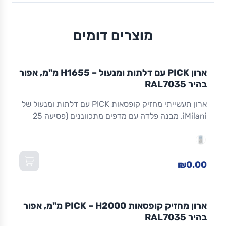
מוצרים דומים
אפור בהיר RAL7035
ארון PICK עם דלתות ומנעול – H1655 מ"מ, אפור
בהיר RAL7035
ארון תעשייתי מחזיק קופסאות PICK עם דלתות ומנעול של
iMilani. מבנה פלדה עם מדפים מתכווננים (פסיעה 25
מ"מ). כולל 42 COMPAT גדל.1 + 24 COMPAT גדל.2 +
12 מדפים + 7 עוצרי קופסאות. דלתות עם מנעול לאבטחת
תכולה. קיבוע לרצפה או קיר חובה. מידות:
700×270×1655 מ"מ.
₪0.00
אפור בהיר RAL7035
ארון מחזיק קופסאות PICK – H2000 מ"מ, אפור
בהיר RAL7035