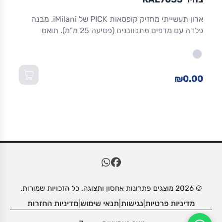
ארון תעשייתי מחזיק קופסאות PICK של iMilani. מבנה
פלדה עם מדפים מתכווננים (פסיעה 25 מ"מ). תואם
לקופסאות COMPAT גדל 1 ו-2 וליחידות Practibox. כולל
42 COMPAT גדל.1 + 24 COMPAT גדל.2 + 12 מדפים +
7 עוצרי קופסאות. קיבוע לרצפה או קיר חובה. מידות:
700×270×1655 מ"מ.
₪0.00
© 2026 מוצגים פתרונות אחסון ותצוגה. כל הזכויות שמורות.
מדיניות פרטיות
|
נגישות
|
תנאי שימוש
|
מדיניות החזרות