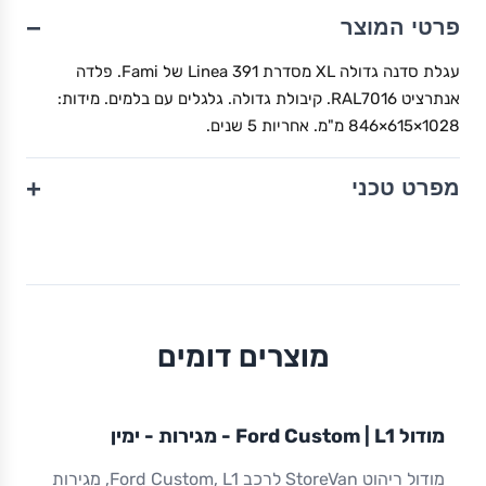
−
פרטי המוצר
עגלת סדנה גדולה XL מסדרת Linea 391 של Fami. פלדה
אנתרציט RAL7016. קיבולת גדולה. גלגלים עם בלמים. מידות:
1028×615×846 מ"מ. אחריות 5 שנים.
+
מפרט טכני
מוצרים דומים
מודול
STOREVAN
FORD
CUSTOM
L1
מודול Ford Custom | L1 - מגירות - ימין
ריהוט רכב מסחרי
מודול ריהוט StoreVan לרכב Ford Custom, L1, מגירות