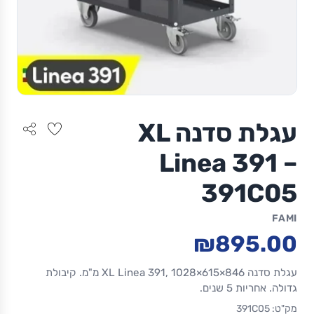
עגלת סדנה XL
Linea 391 –
391C05
FAMI
₪895.00
עגלת סדנה XL Linea 391, 1028×615×846 מ"מ. קיבולת
גדולה. אחריות 5 שנים.
מק"ט: 391C05