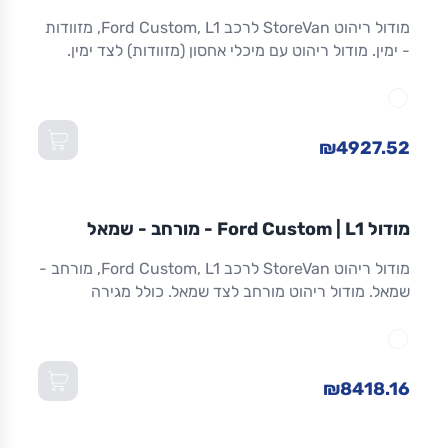
ריהוט רכב מסחרי
מודול ריהוט StoreVan לרכב Ford Custom, L1, מזוודות
- ימין. מודול ריהוט עם מיכלי אחסון (מזוודות) לצד ימין.
אחסון מאובטח לכלים וציוד. אלומיניום. אחריות 8 שנים.
מתאים ל-Custom L1 ולדגמים שווי-מידה. מידות:
1,016×365×1,300 מ"מ (W×D×H).
₪4927.52
מודול
STOREVAN
FORD
CUSTOM
L1
מודול Ford Custom | L1 - מורחב - שמאל
ריהוט רכב מסחרי
מודול ריהוט StoreVan לרכב Ford Custom, L1, מורחב -
שמאל. מודול ריהוט מורחב לצד שמאל. כולל מגירה
תחתונה עם נעילה, מדפים מתכווננים ואחסון מרבי.
אלומיניום חזק. אחריות 8 שנים. מתאים ל-Custom L1
ולדגמים שווי-מידה. מידות: 1,016×365×1,300 מ"מ
(W×D×H).
₪8418.16