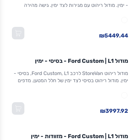
- ימין. מודול ריהוט עם מגירות לצד ימין. גישה מהירה
לכלים וציוד. מגירות שחרור מלא. אלומיניום. אחריות 8
שנים. מתאים ל-Custom L1 ולדגמים שווי-מידה. מידות:
1,016×365×1,300 מ"מ (W×D×H).
₪5449.44
מודול
STOREVAN
FORD
CUSTOM
L1
מודול Ford Custom | L1 - בסיסי - ימין
ריהוט רכב מסחרי
מודול ריהוט StoreVan לרכב Ford Custom, L1, בסיסי -
ימין. מודול ריהוט בסיסי לצד ימין של חלל המטען. מדפים
מתכווננים. מסגרת אלומיניום חזקה וקלה. אחריות 8 שנים.
מתאים ל-Custom L1 ולדגמים שווי-מידה. מידות:
1,016×365×1,300 מ"מ (W×D×H).
₪3997.92
מודול
STOREVAN
FORD
CUSTOM
L1
מודול Ford Custom | L1 - מזוודות - ימין