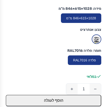
מידה:
1028×615×846 מ"מ
1028×615×846 מ"מ
צבע:
אנתרציט
חומר:
פלדה RAL7016
פלדה RAL7016
במלאי
+
−
הוסף לעגלה